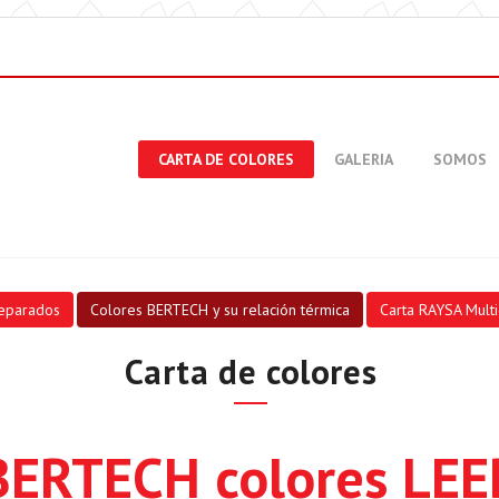
CARTA DE COLORES
GALERIA
SOMOS
eparados
Colores BERTECH y su relación térmica
Carta RAYSA Multi
Carta de colores
BERTECH colores LEE