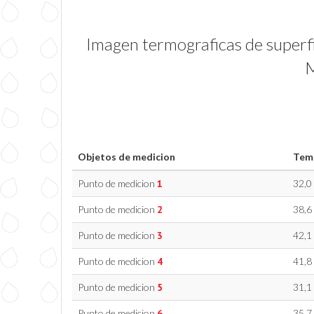
Imagen termograficas de superfi
M
Objetos de medicion
Temp
Punto de medicion
1
32,0
Punto de medicion
2
38,6
Punto de medicion
3
42,1
Punto de medicion
4
41,8
Punto de medicion
5
31,1
Punto de medicion
6
35,7