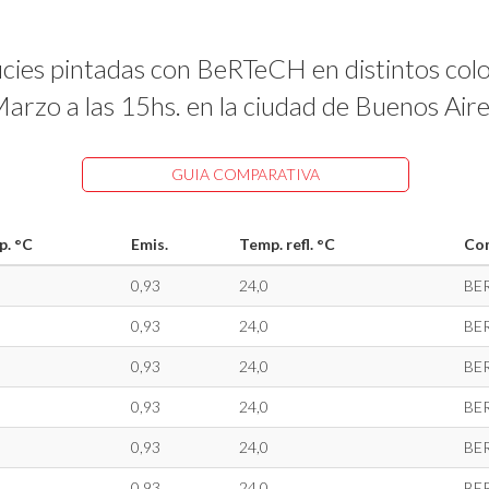
cies pintadas con BeRTeCH en distintos color
arzo a las 15hs. en la ciudad de Buenos Aire
GUIA COMPARATIVA
. °C
Emis.
Temp. refl. °C
Co
0,93
24,0
BE
0,93
24,0
BE
0,93
24,0
BE
0,93
24,0
BE
0,93
24,0
BE
0,93
24,0
BE