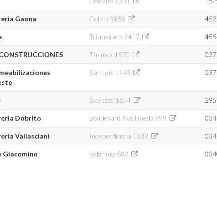
Lascano 2201
15-
reria Gaona
Cullen 5188
452
a
Triunvirato 3417
455
 CONSTRUCCIONES
Thames 1570
037
meabilizaciones
San Luis 1145
037
este
S
Gavazza 1654
295
reria Dobrito
Bolulevard Avellaneda 999
034
eria Vallasciani
Independencia 1639
034
 y Giacomino
Belgrano 682
034