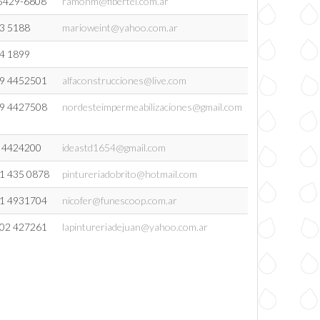
5429-6808
ramonm@fibertel.com.ar
3 5188
marioweint@yahoo.com.ar
4 1899
9 4452501
alfaconstrucciones@live.com
9 4427508
nordesteimpermeabilizaciones@gmail.com
 4424200
ideastd1654@gmail.com
1 435 0878
pintureriadobrito@hotmail.com
1 4931704
nicofer@funescoop.com.ar
02 427261
lapintureriadejuan@yahoo.com.ar