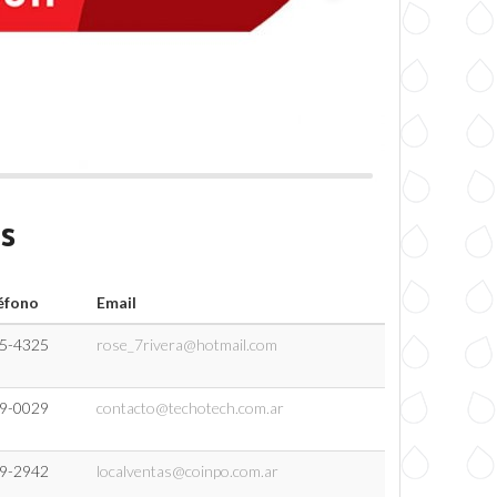
s
éfono
Email
5-4325
rose_7rivera@hotmail.com
9-0029
contacto@techotech.com.ar
9-2942
localventas@coinpo.com.ar