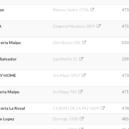
ipe
Marcos Sastre 2726
473
A
Diagonal Mendoza 2859
475
reria Maipu
Don Bosco 250
033
Salvador
San Martin 31
239
LY HOME
1ro Mayo 5957
473
eria Maipu
Av Maipu 765
471
teria La Royal
CIUDAD DE LA PAZ 1629
478
io Lopez
Dorrego 1358
485