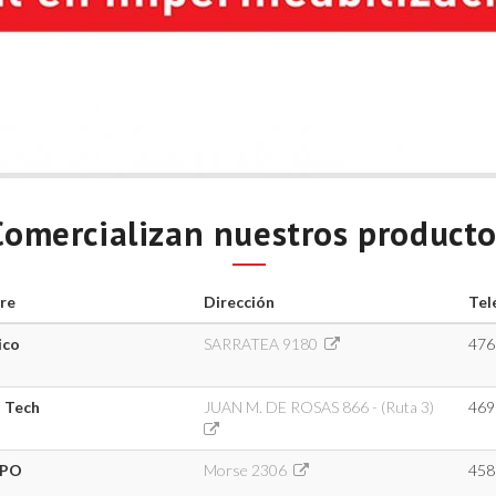
Comercializan nuestros producto
re
Dirección
Tel
ico
SARRATEA 9180
476
 Tech
JUAN M. DE ROSAS 866 - (Ruta 3)
469
PO
Morse 2306
458