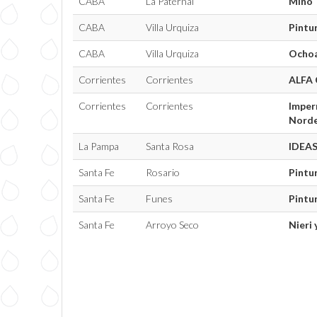
CABA
La Paternal
Miño
CABA
Villa Urquiza
Pintu
CABA
Villa Urquiza
Ocho
Corrientes
Corrientes
ALFA
Corrientes
Corrientes
Imper
Nord
La Pampa
Santa Rosa
IDEA
Santa Fe
Rosario
Pintu
Santa Fe
Funes
Pintur
Santa Fe
Arroyo Seco
Nieri