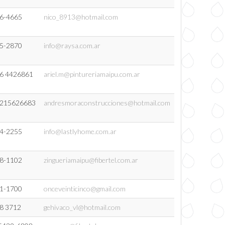
6-4665
nico_8913@hotmail.com
5-2870
info@raysa.com.ar
6 4426861
ariel.m@pintureriamaipu.com.ar
215626683
andresmoraconstrucciones@hotmail.com
4-2255
info@lastlyhome.com.ar
8-1102
zingueriamaipu@fibertel.com.ar
1-1700
onceveinticinco@gmail.com
8 3712
gehivaco_vl@hotmail.com