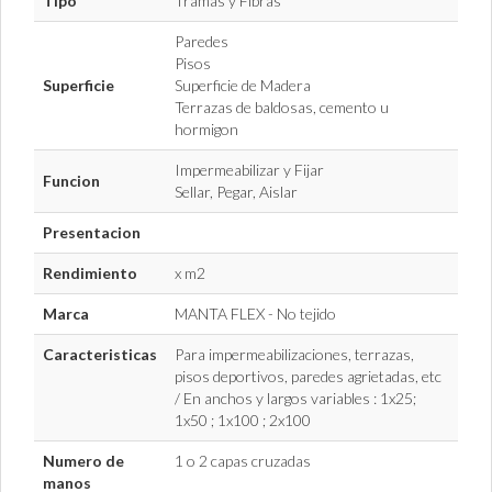
Tipo
Tramas y Fibras
Paredes
Pisos
Superficie
Superficie de Madera
Terrazas de baldosas, cemento u
hormigon
Impermeabilizar y Fijar
Funcion
Sellar, Pegar, Aislar
Presentacion
Rendimiento
x m2
Marca
MANTA FLEX - No tejido
Caracteristicas
Para impermeabilizaciones, terrazas,
pisos deportivos, paredes agrietadas, etc
/ En anchos y largos variables : 1x25;
1x50 ; 1x100 ; 2x100
Numero de
1 o 2 capas cruzadas
manos