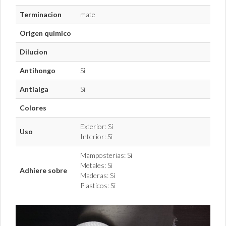
Terminacion
mate
Origen quimico
Dilucion
Antihongo
Si
Antialga
Si
Colores
Exterior: Si
Uso
Interior: Si
Mamposterias: Si
Metales: Si
Adhiere sobre
Maderas: Si
Plasticos: Si